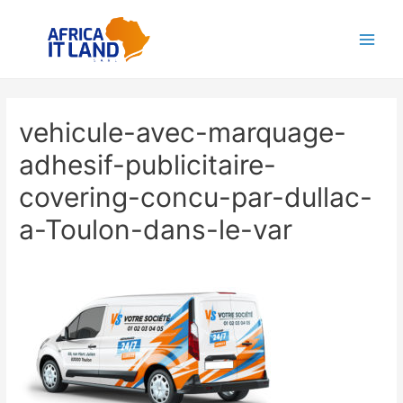
Aller
au
Main
contenu
Men
vehicule-avec-marquage-
adhesif-publicitaire-
covering-concu-par-dullac-
a-Toulon-dans-le-var