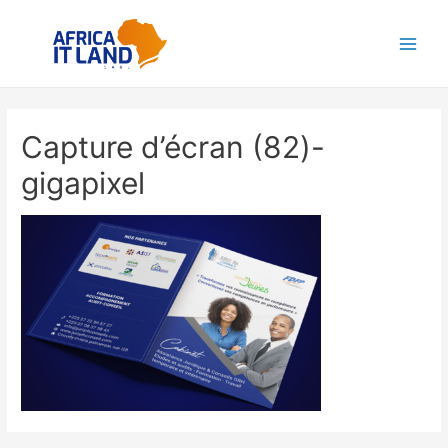
Aller
au
Main
contenu
Men
Capture d’écran (82)-
gigapixel