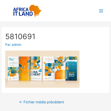
Aller
au
Main
contenu
Men
5810691
Par
admin
Navigation
←
Fichier média précédent
de